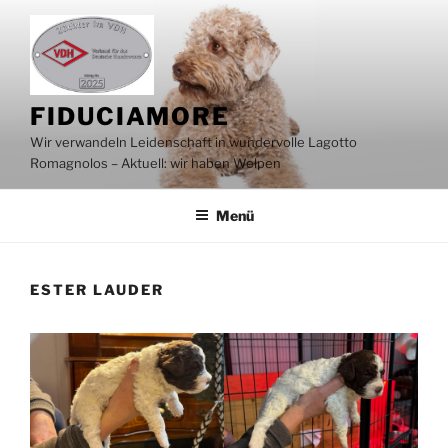
Zum
Inhalt
springen
FIDUCIAMORE
Wir verwandeln Leidenschaft in wundervolle Lagotto
Romagnolos – Aktuell: wir haben Welpen
Menü
ESTER LAUDER