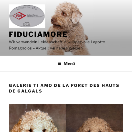
Zum
Inhalt
springen
FIDUCIAMORE
Wir verwandeln Leidenschaft in wundervolle Lagotto
Romagnolos – Aktuell: wir haben Welpen
Menü
GALERIE TI AMO DE LA FORET DES HAUTS
DE GALGALS