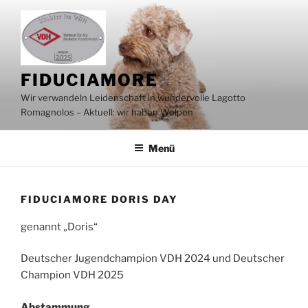
Zum
Inhalt
springen
FIDUCIAMORE
Wir verwandeln Leidenschaft in wundervolle Lagotto
Romagnolos – Aktuell: wir haben Welpen
Menü
FIDUCIAMORE DORIS DAY
genannt „Doris“
Deutscher Jugendchampion VDH 2024 und Deutscher
Champion VDH 2025
Abstammung